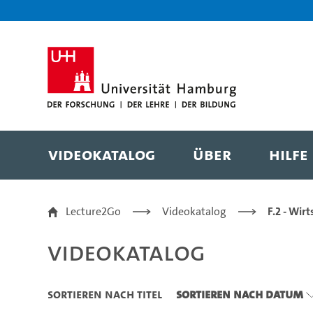
Zu den Filtern
Zur Metanavigation
Zur Hauptnavigation
Zur Suche
Zum Inhalt
Zum Seitenfuss
Videokatalog
Über
Hilfe
Videokatalog
Lecture2Go
Videokatalog
F.2 - Wir
Videokatalog
Sortieren nach Titel
Sortieren nach Datum