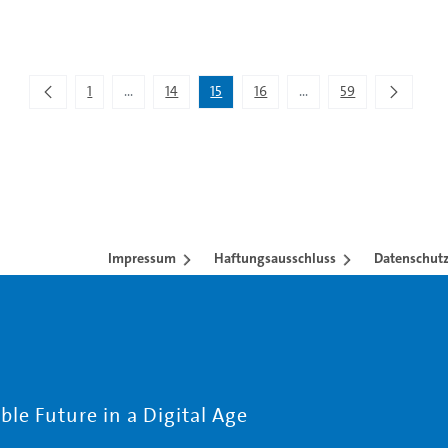
1
...
14
15
16
...
59
Zwischenseiten Navigieren mit TAB-Taste.
Zwischenseiten Navigier
Impressum
Haftungsausschluss
Datenschutz
le Future in a Digital Age