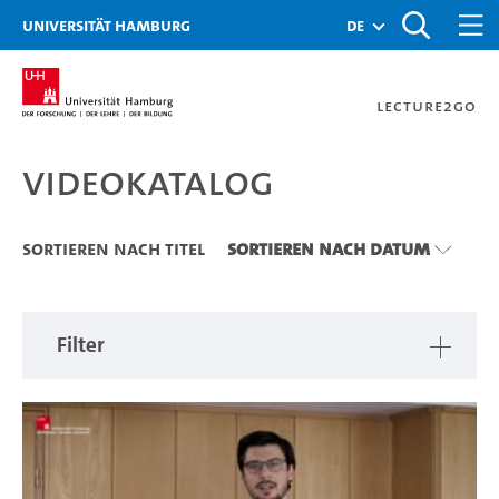
Zu den Filtern
Zur Metanavigation
Zur Hauptnavigation
Zur Suche
Zum Inhalt
Zum Seitenfuss
Universität Hamburg
de
Lecture2Go
Videokatalog
Videokatalog
Sortieren nach Titel
Sortieren nach Datum
Filter