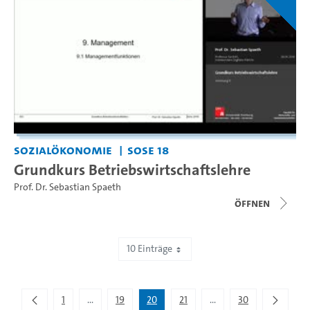
Sozialökonomie
SoSe 18
Grundkurs Betriebswirtschaftslehre
Prof. Dr. Sebastian Spaeth
Öffnen
10 Einträge
Zeige 191 bis 200 von 295 Einträgen.
1
...
19
20
21
...
30
Zwischenseiten Navigieren mit TAB-Taste.
Zwischenseiten Navigie