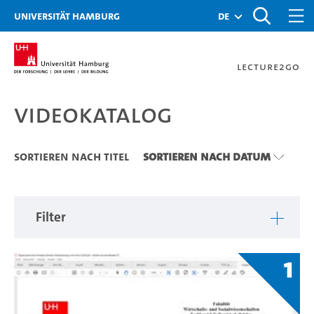
Zu den Filtern
Zur Metanavigation
Zur Hauptnavigation
Zur Suche
Zum Inhalt
Zum Seitenfuss
Universität Hamburg
de
Lecture2Go
Videokatalog
Videokatalog
Sortieren nach Titel
Sortieren nach Datum
Filter
1