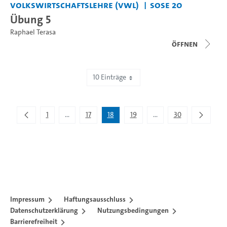
Volkswirtschaftslehre (VWL)
SoSe 20
Übung 5
Raphael Terasa
Öffnen
10 Einträge
Zeige 171 bis 180 von 295 Einträgen.
1
...
17
18
19
...
30
Zwischenseiten Navigieren mit TAB-Taste.
Zwischenseiten Navigie
Impressum
Haftungsausschluss
Datenschutzerklärung
Nutzungsbedingungen
Barrierefreiheit