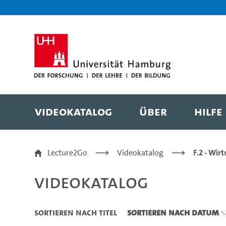
Zu den Filtern
Zur Metanavigation
Zur Hauptnavigation
Zur Suche
Zum Inhalt
Zum Seitenfuss
Videokatalog
Über
Hilfe
Videokatalog
Lecture2Go
Videokatalog
F.2 - Wir
Videokatalog
Sortieren nach Titel
Sortieren nach Datum