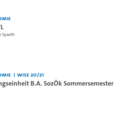
omie
WL
an Spaeth
omie
WiSe 20/21
ngseinheit B.A. SozÖk Sommersemester