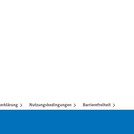
en mit TAB-Taste.
erklärung
Nutzungsbedingungen
Barrierefreiheit