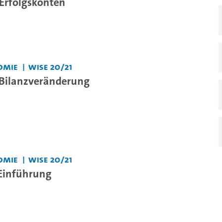
 Erfolgskonten
omie
WiSe 20/21
 Bilanzveränderung
omie
WiSe 20/21
 Einführung