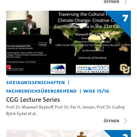
Öffnen
7
Sozialwissenschaften
Fachbereichsübergreifend
WiSe 15/16
CGG Lecture Series
Prof. Dr. Maxwell Boykoff
,
Prof. Dr. Per H. Jensen
,
Prof. Dr. Guðný
Björk Eydal
et al.
Öffnen
2