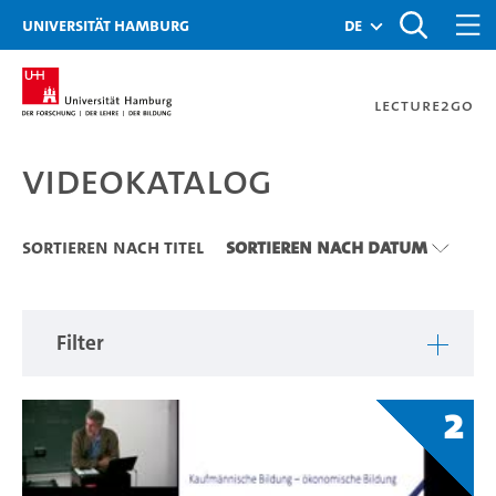
Zu den Filtern
Zur Metanavigation
Zur Hauptnavigation
Zur Suche
Zum Inhalt
Zum Seitenfuss
Universität Hamburg
de
Lecture2Go
Videokatalog
Videokatalog
Sortieren nach Titel
Sortieren nach Datum
Filter
2