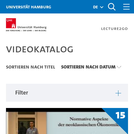
Zu den Filtern
Zur Metanavigation
Zur Hauptnavigation
Zur Suche
Zum Inhalt
Zum Seitenfuss
Universität Hamburg
de
Lecture2Go
Videokatalog
Videokatalog
Sortieren nach Titel
Sortieren nach Datum
Filter
15