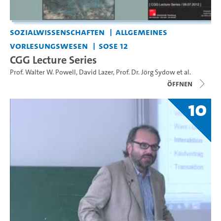
Sozialwissenschaften
Allgemeines
Vorlesungswesen
SoSe 12
CGG Lecture Series
Prof. Walter W. Powell
,
David Lazer
,
Prof. Dr. Jörg Sydow
et al.
Öffnen
10