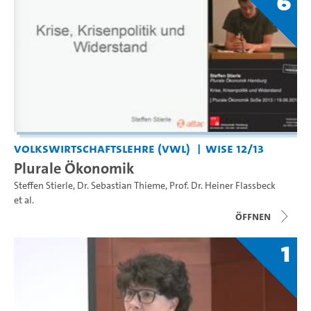
6
Volkswirtschaftslehre (VWL)
WiSe 12/13
Plurale Ökonomik
Steffen Stierle
,
Dr. Sebastian Thieme
,
Prof. Dr. Heiner Flassbeck
et al.
Öffnen
1