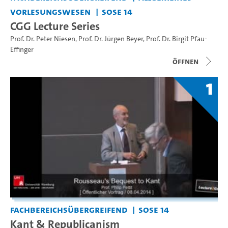
Vorlesungswesen
SoSe 14
CGG Lecture Series
Prof. Dr. Peter Niesen
,
Prof. Dr. Jürgen Beyer
,
Prof. Dr. Birgit Pfau-
Effinger
Öffnen
1
Fachbereichsübergreifend
SoSe 14
Kant & Republicanism