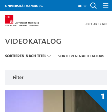
Zu den Filtern
Zur Metanavigation
Zur Hauptnavigation
Zur Suche
Zum Inhalt
Zum Seitenfuss
Universität Hamburg
de
Lecture2Go
Videokatalog
Videokatalog
Sortieren nach Titel
Sortieren nach Datum
Filter
1