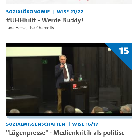
Sozialökonomie
WiSe 21/22
#UHHhilft - Werde Buddy!
Jana Hesse
,
Lisa Chamolly
15
Sozialwissenschaften
WiSe 16/17
"Lügenpresse" - Medienkritik als politisc