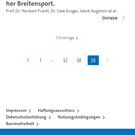
her Breitensport.
Prof. Dr. Heribert Prantl
,
Dr. Uwe Krüger
,
Jakob Augstein
et al.
Öffnen
5 Einträge
Zeige 291 bis 295 von 295 Einträgen.
1
...
57
58
59
Zwischenseiten Navigieren mit TAB-Taste.
Impressum
Haftungsausschluss
Datenschutzerklärung
Nutzungsbedingungen
Barrierefreiheit