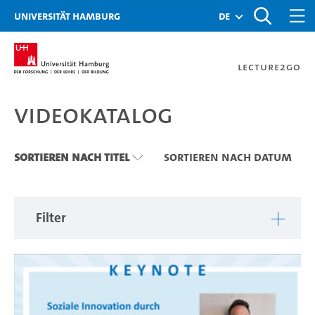
Zu den Filtern
Zur Metanavigation
Zur Hauptnavigation
Zur Suche
Zum Inhalt
Zum Seitenfuss
Universität Hamburg
de
Lecture2Go
Videokatalog
Videokatalog
Sortieren nach Titel
Sortieren nach Datum
Filter