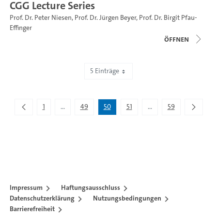
CGG Lecture Series
Prof. Dr. Peter Niesen
,
Prof. Dr. Jürgen Beyer
,
Prof. Dr. Birgit Pfau-
Effinger
Öffnen
5 Einträge
Zeige 246 bis 250 von 295 Einträgen.
1
...
49
50
51
...
59
Zwischenseiten Navigieren mit TAB-Taste.
Zwischenseiten Navigie
Impressum
Haftungsausschluss
Datenschutzerklärung
Nutzungsbedingungen
Barrierefreiheit