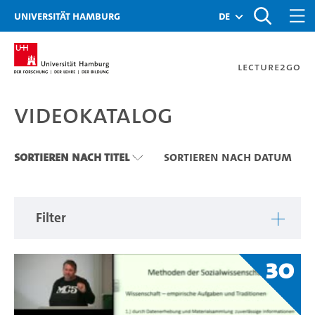
Zu den Filtern
Zur Metanavigation
Zur Hauptnavigation
Zur Suche
Zum Inhalt
Zum Seitenfuss
Universität Hamburg
de
Lecture2Go
Videokatalog
Videokatalog
Sortieren nach Titel
Sortieren nach Datum
Filter
30