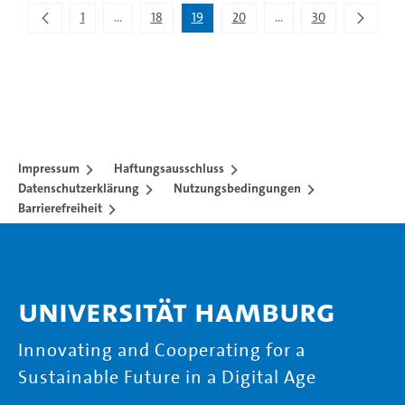
1
...
18
19
20
...
30
Zwischenseiten Navigieren mit TAB-Taste.
Zwischenseiten Navigie
Impressum
Haftungsausschluss
Datenschutzerklärung
Nutzungsbedingungen
Barrierefreiheit
Universität Hamburg
Innovating and Cooperating for a
Sustainable Future in a Digital Age