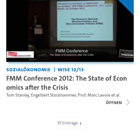
Sozialökonomie
WiSe 12/13
FMM Conference 2012: The State of Econ
omics after the Crisis
Tom Stanley
,
Engelbert Stockhammer
,
Prof. Marc Lavoie
et al.
Öffnen
10 Einträge
Zeige 181 bis 190 von 295 Einträgen.