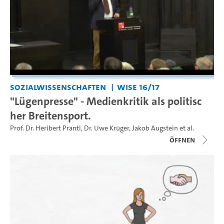
Sozialwissenschaften
WiSe 16/17
"Lügenpresse" - Medienkritik als politisc
her Breitensport.
Prof. Dr. Heribert Prantl
,
Dr. Uwe Krüger
,
Jakob Augstein
et al.
Öffnen