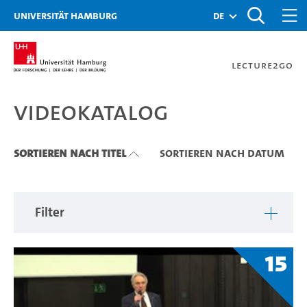
Zu den Filtern
Zur Metanavigation
Zur Hauptnavigation
Zur Suche
Zum Inhalt
Zum Seitenfuss
Universität Hamburg
de
Lecture2Go
Videokatalog
Videokatalog
Sortieren nach Titel
Sortieren nach Datum
Filter
15