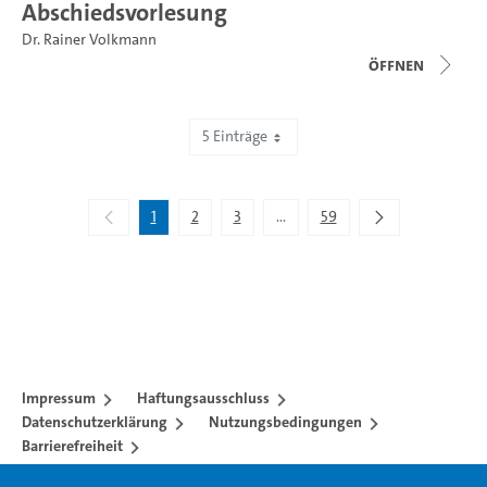
Abschiedsvorlesung
Dr. Rainer Volkmann
Öffnen
5 Einträge
Zeige 1 bis 5 von 295 Einträgen.
1
2
3
...
59
Zwischenseiten Navigieren mit 
Impressum
Haftungsausschluss
Datenschutzerklärung
Nutzungsbedingungen
Barrierefreiheit