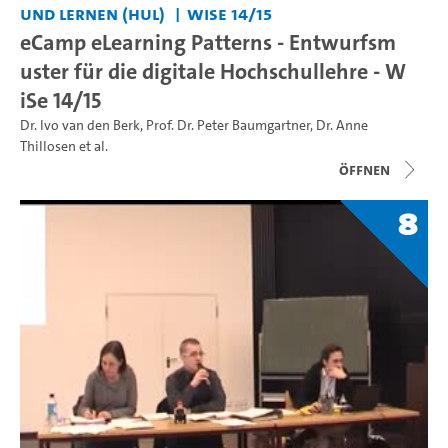
und Lernen (HUL)
WiSe 14/15
eCamp eLearning Patterns - Entwurfsm
uster für die digitale Hochschullehre - W
iSe 14/15
Dr. Ivo van den Berk
,
Prof. Dr. Peter Baumgartner
,
Dr. Anne
Thillosen
et al.
Öffnen
8