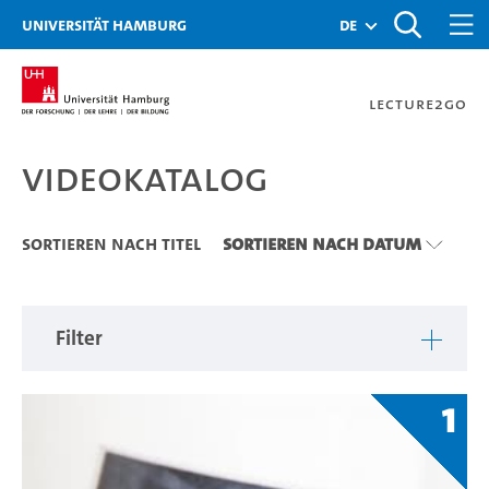
Zu den Filtern
Zur Metanavigation
Zur Hauptnavigation
Zur Suche
Zum Inhalt
Zum Seitenfuss
Universität Hamburg
de
Lecture2Go
Videokatalog
Videokatalog
Sortieren nach Titel
Sortieren nach Datum
Filter
1