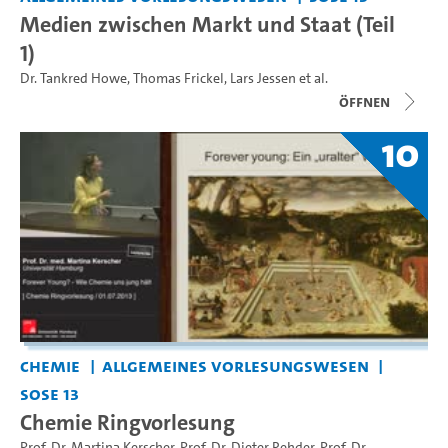
Medien zwischen Markt und Staat (Teil
1)
Dr. Tankred Howe
,
Thomas Frickel
,
Lars Jessen
et al.
Öffnen
10
Chemie
Allgemeines Vorlesungswesen
SoSe 13
Chemie Ringvorlesung
Prof. Dr. Martina Kerscher
,
Prof. Dr. Dieter Rehder
,
Prof. Dr.