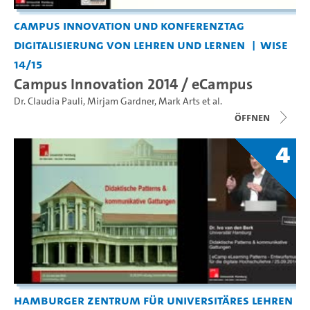
Campus Innovation und Konferenztag
Digitalisierung von Lehren und Lernen
WiSe
14/15
Campus Innovation 2014 / eCampus
Dr. Claudia Pauli
,
Mirjam Gardner
,
Mark Arts
et al.
Öffnen
4
Hamburger Zentrum für Universitäres Lehren