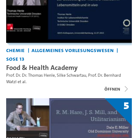
Chemie
Allgemeines Vorlesungswesen
SoSe 13
Food & Health Academy
Prof. Dr. Dr. Thomas Henle
,
Silke Schwartau
,
Prof. Dr. Bernhard
Watzl
et al.
Öffnen
5