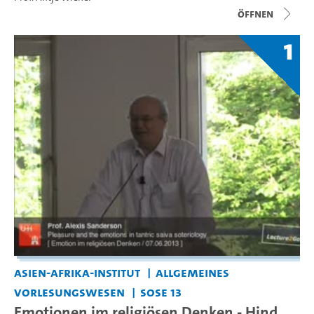
Öffnen
1
Asien-Afrika-Institut
Allgemeines
Vorlesungswesen
SoSe 13
Emotionen im religiösen Denken - Hind