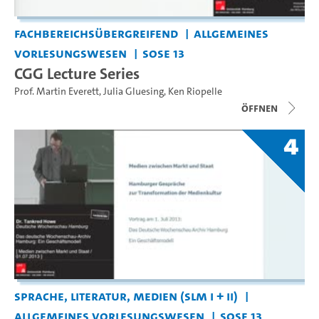
Fachbereichsübergreifend
Allgemeines
Vorlesungswesen
SoSe 13
CGG Lecture Series
Prof. Martin Everett
,
Julia Gluesing
,
Ken Riopelle
Öffnen
4
Sprache, Literatur, Medien (SLM I + II)
Allgemeines Vorlesungswesen
SoSe 13