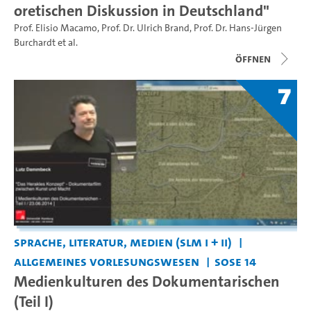
oretischen Diskussion in Deutschland"
Prof. Elisio Macamo
,
Prof. Dr. Ulrich Brand
,
Prof. Dr. Hans-Jürgen
Burchardt
et al.
Öffnen
7
Sprache, Literatur, Medien (SLM I + II)
Allgemeines Vorlesungswesen
SoSe 14
Medienkulturen des Dokumentarischen
(Teil I)