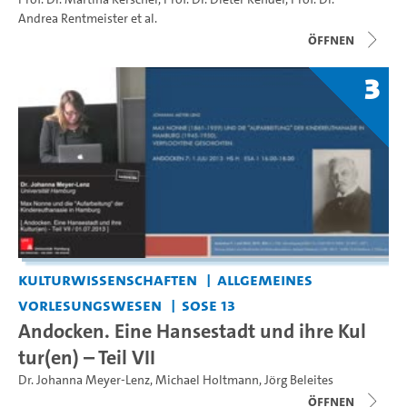
Andrea Rentmeister
et al.
Öffnen
3
Kulturwissenschaften
Allgemeines
Vorlesungswesen
SoSe 13
Andocken. Eine Hansestadt und ihre Kul
tur(en) – Teil VII
Dr. Johanna Meyer-Lenz
,
Michael Holtmann
,
Jörg Beleites
Öffnen