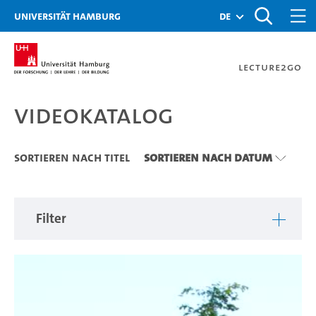
Zu den Filtern
Zur Metanavigation
Zur Hauptnavigation
Zur Suche
Zum Inhalt
Zum Seitenfuss
Universität Hamburg
de
Lecture2Go
Videokatalog
Videokatalog
Sortieren nach Titel
Sortieren nach Datum
Filter