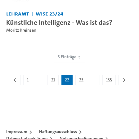
Lehramt
WiSe 23/24
Künstliche Intelligenz - Was ist das?
Moritz Kreinsen
5 Einträge
Zeige 106 bis 110 von 672 Einträgen.
1
...
21
22
23
...
135
Zwischenseiten Navigieren mit TAB-Taste.
Zwischenseiten Navigie
Impressum
Haftungsausschluss
Datenschutzerklärung
Nutzungsbedingungen