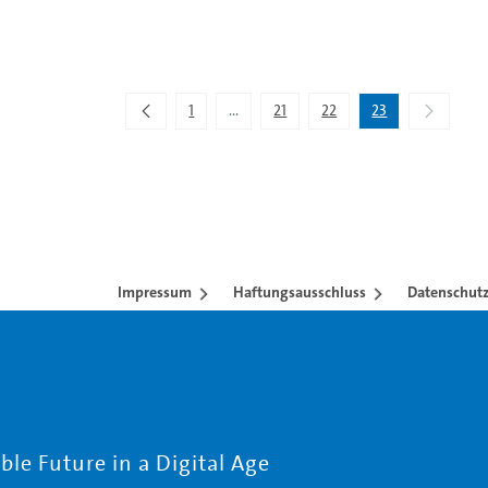
1
...
21
22
23
Zwischenseiten Navigieren mit TAB-Tas
Impressum
Haftungsausschluss
Datenschutz
le Future in a Digital Age