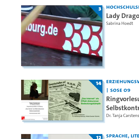
Hochschuls
3
Lady Drag
Sabrina Hoedt
Erziehungs
14
SoSe 09
Ringvorles
Selbstkont
Dr. Tanja Carsten
Sprache, Lite
12