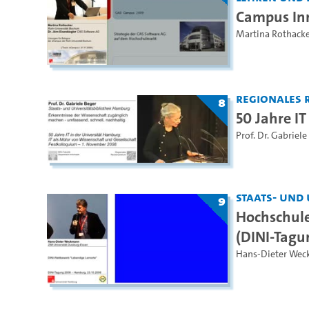
Campus In
Martina Rothacke
Regionales 
8
50 Jahre I
Prof. Dr. Gabriele
Staats- und
9
Hochschul
(DINI-Tagu
Hans-Dieter We