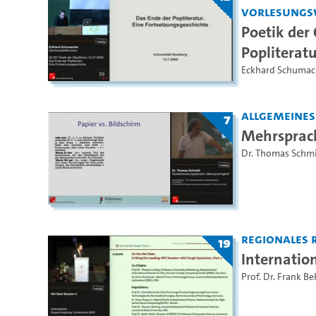
Vorlesungs
Poetik der
Popliteratu
Eckhard Schumac
Allgemeine
7
Mehrsprach
Dr. Thomas Schm
Regionales 
19
Internatio
Prof. Dr. Frank B