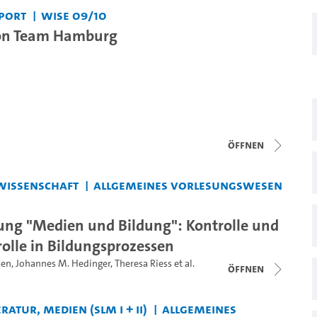
port
WiSe 09/10
on Team Hamburg
Öffnen
wissenschaft
Allgemeines Vorlesungswesen
ung "Medien und Bildung": Kontrolle und
rolle in Bildungsprozessen
sen
,
Johannes M. Hedinger
,
Theresa Riess
et al.
Öffnen
ratur, Medien (SLM I + II)
Allgemeines