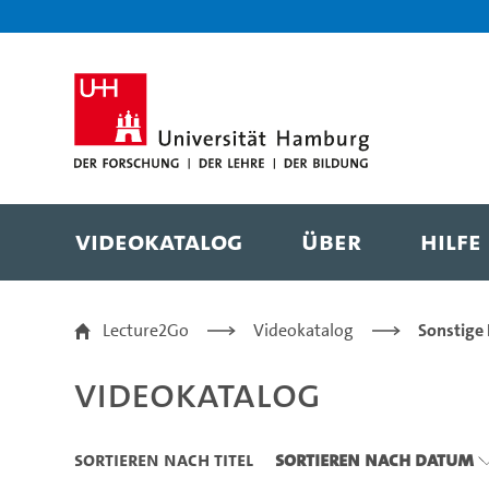
Zu den Filtern
Zur Metanavigation
Zur Hauptnavigation
Zur Suche
Zum Inhalt
Zum Seitenfuss
Videokatalog
Über
Hilfe
Videokatalog
Lecture2Go
Videokatalog
Sonstige
Videokatalog
Sortieren nach Titel
Sortieren nach Datum