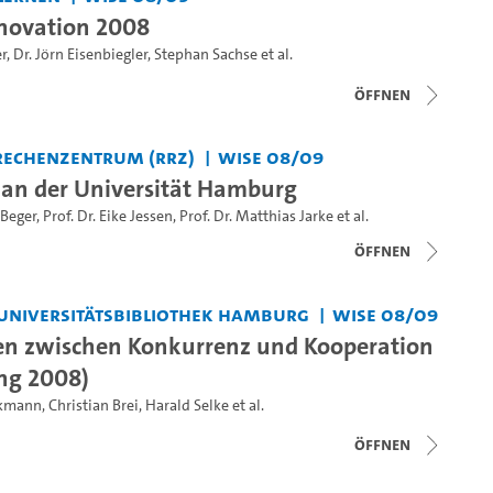
novation 2008
r
,
Dr. Jörn Eisenbiegler
,
Stephan Sachse
et al.
Öffnen
Rechenzentrum (RRZ)
WiSe 08/09
T an der Universität Hamburg
 Beger
,
Prof. Dr. Eike Jessen
,
Prof. Dr. Matthias Jarke
et al.
Öffnen
 Universitätsbibliothek Hamburg
WiSe 08/09
en zwischen Konkurrenz und Kooperation
ng 2008)
ckmann
,
Christian Brei
,
Harald Selke
et al.
Öffnen