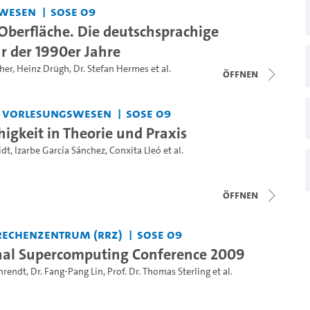
wesen
SoSe 09
 Oberfläche. Die deutschsprachige
r der 1990er Jahre
her
,
Heinz Drügh
,
Dr. Stefan Hermes
et al.
Öffnen
s Vorlesungswesen
SoSe 09
igkeit in Theorie und Praxis
idt
,
Izarbe García Sánchez
,
Conxita Lleó
et al.
Öffnen
Rechenzentrum (RRZ)
SoSe 09
nal Supercomputing Conference 2009
ehrendt
,
Dr. Fang-Pang Lin
,
Prof. Dr. Thomas Sterling
et al.