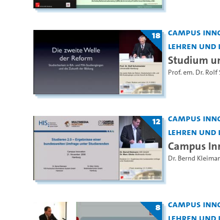
Campus Inno
18
Lehren und 
Studium u
Prof. em. Dr. Rolf
Campus Inno
12
Lehren und 
Campus Inn
Dr. Bernd Kleima
Campus Inno
8
Lehren und 