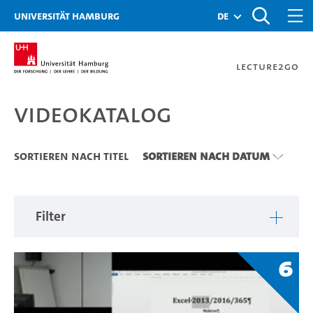
Zu den Filtern
Zur Metanavigation
Zur Hauptnavigation
Zur Suche
Zum Inhalt
Zum Seitenfuss
Universität Hamburg
de
Lecture2Go
Videokatalog
Videokatalog
Sortieren nach Titel
Sortieren nach Datum
Filter
6