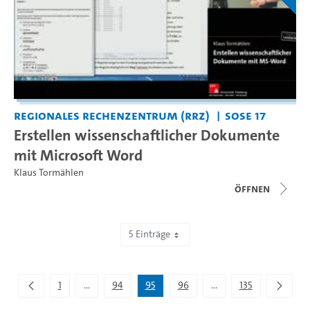
Regionales Rechenzentrum (RRZ)
SoSe 17
Erstellen wissenschaftlicher Dokumente
mit Microsoft Word
Klaus Tormählen
Öffnen
5 Einträge
Zeige 471 bis 475 von 672 Einträgen.
1
...
94
95
96
...
135
Zwischenseiten Navigieren mit TAB-Taste.
Zwischenseiten Navigie