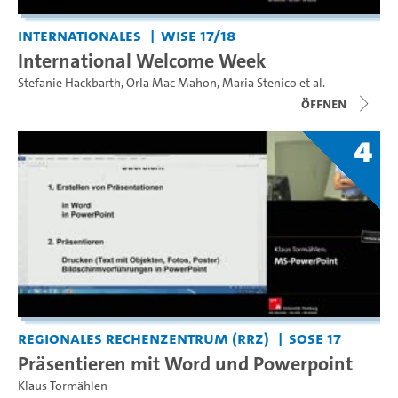
Internationales
WiSe 17/18
International Welcome Week
Stefanie Hackbarth
,
Orla Mac Mahon
,
Maria Stenico
et al.
Öffnen
4
Regionales Rechenzentrum (RRZ)
SoSe 17
Präsentieren mit Word und Powerpoint
Klaus Tormählen