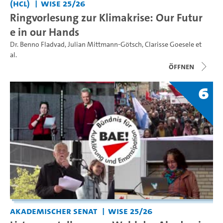
(HCL)
WiSe 25/26
Ringvorlesung zur Klimakrise: Our Futur
e in our Hands
Dr. Benno Fladvad
,
Julian Mittmann-Götsch
,
Clarisse Goesele
et
al.
Öffnen
6
Akademischer Senat
WiSe 25/26