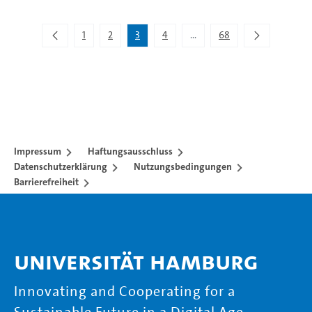
Zeige 21 bis 30 von 672 Einträgen.
1
2
3
4
...
68
Zwischenseiten Navigieren m
Impressum
Haftungsausschluss
Datenschutzerklärung
Nutzungsbedingungen
Barrierefreiheit
Universität Hamburg
Innovating and Cooperating for a