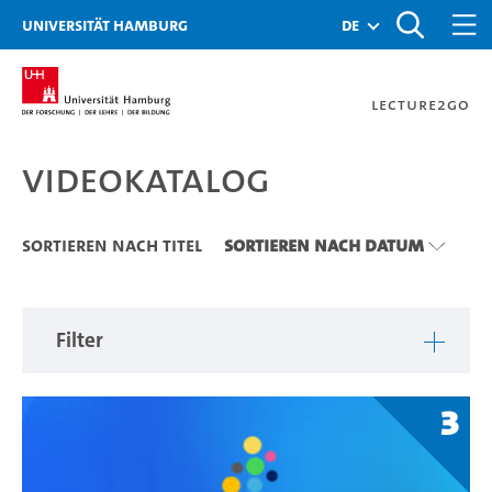
Zu den Filtern
Zur Metanavigation
Zur Hauptnavigation
Zur Suche
Zum Inhalt
Zum Seitenfuss
Universität Hamburg
de
Lecture2Go
Videokatalog
Videokatalog
Sortieren nach Titel
Sortieren nach Datum
Filter
3