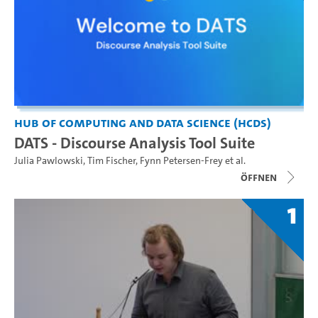
Hub of Computing and Data Science (HCDS)
DATS - Discourse Analysis Tool Suite
Julia Pawlowski
,
Tim Fischer
,
Fynn Petersen-Frey
et al.
Öffnen
1