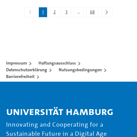
1
2
3
...
68
Zwischenseiten Navigieren mit 
Impressum
Haftungsausschluss
Datenschutzerklärung
Nutzungsbedingungen
Barrierefreiheit
Universität Hamburg
Innovating and Cooperating for a
Sustainable Future in a Digital Age