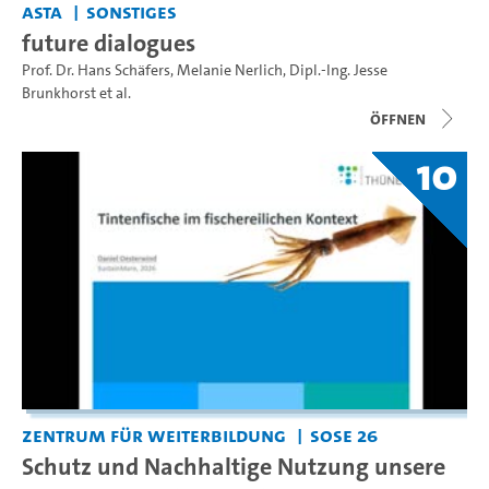
AStA
Sonstiges
future dialogues
Prof. Dr. Hans Schäfers
,
Melanie Nerlich
,
Dipl.-Ing. Jesse
Brunkhorst
et al.
Öffnen
10
Zentrum für Weiterbildung
SoSe 26
Schutz und Nachhaltige Nutzung unsere