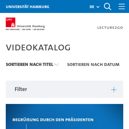
Zu den Filtern
Zur Metanavigation
Zur Hauptnavigation
Zur Suche
Zum Inhalt
Zum Seitenfuss
Universität Hamburg
de
Lecture2Go
Videokatalog
Videokatalog
Sortieren nach Titel
Sortieren nach Datum
Filter