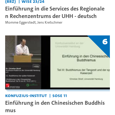
(RRZ)
WiSe 23/24
Einführung in die Services des Regionale
n Rechenzentrums der UHH - deutsch
Momme Eggerstedt
,
Jens Kretschmer
6
Konfuzius-Institut
SoSe 11
Einführung in den Chinesischen Buddhis
mus