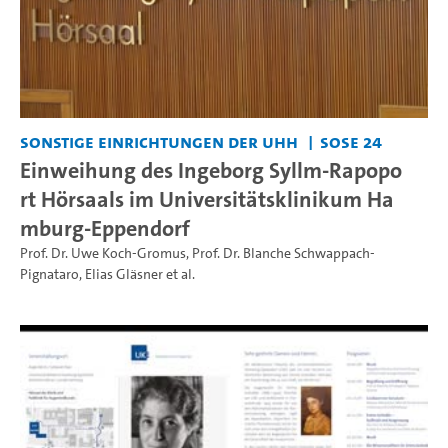
Sonstige Einrichtungen der UHH
SoSe 24
Einweihung des Ingeborg Syllm-Rapopo
rt Hörsaals im Universitätsklinikum Ha
mburg-Eppendorf
Prof. Dr. Uwe Koch-Gromus
,
Prof. Dr. Blanche Schwappach-
Pignataro
,
Elias Gläsner
et al.