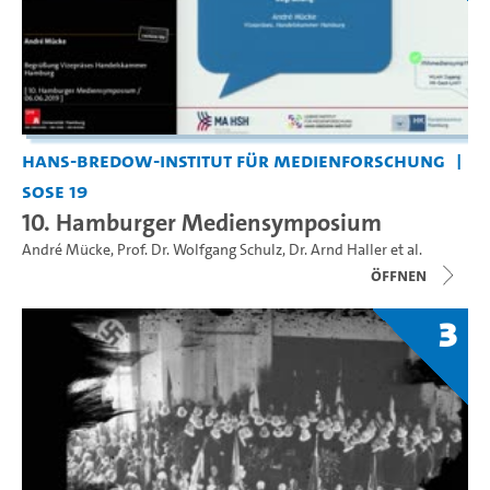
Hans-Bredow-Institut für Medienforschung
SoSe 19
10. Hamburger Mediensymposium
André Mücke
,
Prof. Dr. Wolfgang Schulz
,
Dr. Arnd Haller
et al.
Öffnen
3