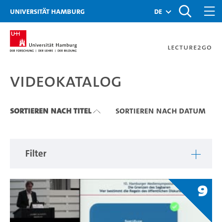
Zu den Filtern
Zur Metanavigation
Zur Hauptnavigation
Zur Suche
Zum Inhalt
Zum Seitenfuss
Universität Hamburg
de
Lecture2Go
Videokatalog
Videokatalog
Sortieren nach Titel
Sortieren nach Datum
Filter
9