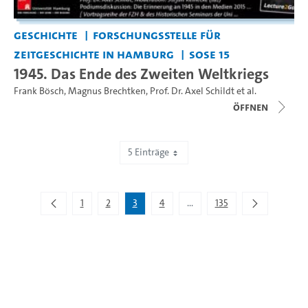
Geschichte
Forschungsstelle für
Zeitgeschichte in Hamburg
SoSe 15
1945. Das Ende des Zweiten Weltkriegs
Frank Bösch
,
Magnus Brechtken
,
Prof. Dr. Axel Schildt
et al.
Öffnen
5 Einträge
Zeige 11 bis 15 von 672 Einträgen.
1
2
3
4
...
135
Zwischenseiten Navigieren m