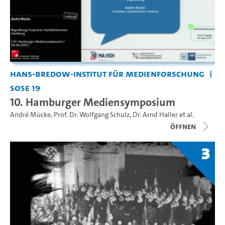
Hans-Bredow-Institut für Medienforschung
SoSe 19
10. Hamburger Mediensymposium
André Mücke
,
Prof. Dr. Wolfgang Schulz
,
Dr. Arnd Haller
et al.
Öffnen
3