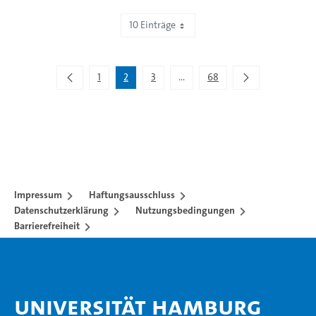
10 Einträge
Zeige 11 bis 20 von 672 Einträgen.
1
2
3
...
68
Zwischenseiten Navigieren mit 
Impressum
Haftungsausschluss
Datenschutzerklärung
Nutzungsbedingungen
Barrierefreiheit
Universität Hamburg