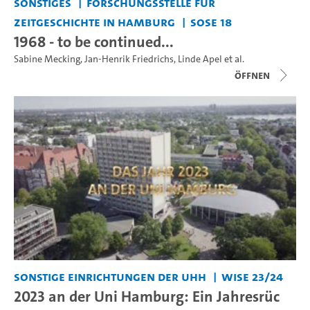
Sonstiges
Forschungsstelle für
Zeitgeschichte in Hamburg
SoSe 18
1968 - to be continued...
Sabine Mecking
,
Jan-Henrik Friedrichs
,
Linde Apel
et al.
Öffnen
Sonstige Einrichtungen der UHH
WiSe 23/24
2023 an der Uni Hamburg: Ein Jahresrüc