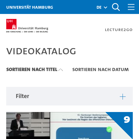
Zu den Filtern
Zur Metanavigation
Zur Hauptnavigation
Zur Suche
Zum Inhalt
Zum Seitenfuss
Universität Hamburg
de
Lecture2Go
Videokatalog
Videokatalog
Sortieren nach Titel
Sortieren nach Datum
Filter
9