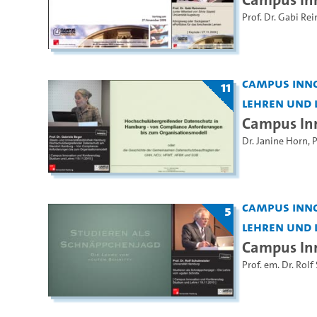
Prof. Dr. Gabi R
Campus Inno
11
Lehren und 
Campus In
Dr. Janine Horn
,
P
Campus Inno
5
Lehren und 
Campus Inn
Prof. em. Dr. Rolf