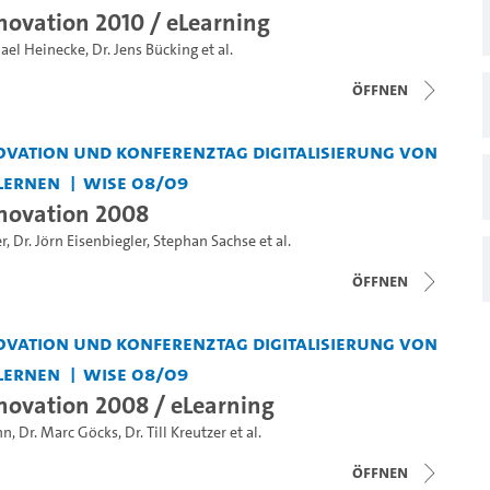
ovation 2010 / eLearning
ael Heinecke
,
Dr. Jens Bücking
et al.
Öffnen
vation und Konferenztag Digitalisierung von
Lernen
WiSe 08/09
novation 2008
r
,
Dr. Jörn Eisenbiegler
,
Stephan Sachse
et al.
Öffnen
vation und Konferenztag Digitalisierung von
Lernen
WiSe 08/09
ovation 2008 / eLearning
nn
,
Dr. Marc Göcks
,
Dr. Till Kreutzer
et al.
Öffnen