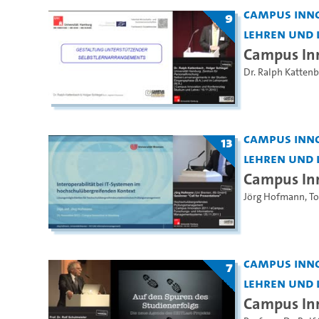
Campus Inno
9
Lehren und 
Campus Inn
Dr. Ralph Katten
Campus Inno
13
Lehren und 
Campus In
Jörg Hofmann
,
To
Campus Inno
7
Lehren und 
Campus Inn