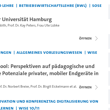
 Lehre
Betriebswirtschaftslehre (BWL)
SoSe
 Universität Hamburg
Nöth
,
Prof. Dr. Kay Peters
,
Frau Ute Lübke
Öffnen
ungen
Allgemeines Vorlesungswesen
WiSe
ol: Perspektiven auf pädagogische und
 Potenziale privater, mobiler Endgeräte in
f. Dr. Norbert Breier
,
Prof. Dr. Birgit Eickelmann
et al.
Öffnen
vation und Konferenztag Digitalisierung von
Lernen
WiSe 10/11