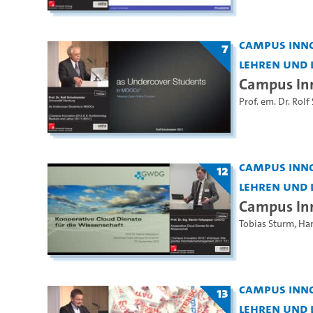
Campus Inno
7
Lehren und 
Campus Inn
Prof. em. Dr. Rolf
Campus Inno
12
Lehren und 
Campus Inn
Tobias Sturm
,
Ha
Campus Inno
13
Lehren und 