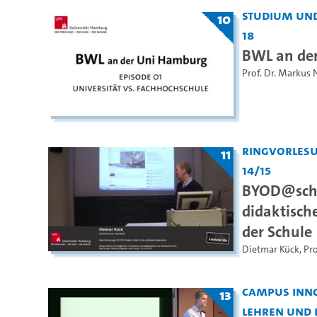
Studium und
10
18
BWL an der
Prof. Dr. Markus 
Ringvorles
11
14/15
BYOD@scho
didaktische
der Schule
Dietmar Kück
,
Pro
Campus Inno
13
Lehren und 