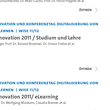
 Schulmeister
,
Dr. Marc Göcks
,
Prof. Dr. Horst Hippler
et al.
Öffnen
vation und Konferenztag Digitalisierung von
Lernen
WiSe 11/12
ovation 2011 / Studium und Lehre
ger
,
Prof. Dr. Roland Broemel
,
Dr. Simon Fietze
et al.
Öffnen
vation und Konferenztag Digitalisierung von
Lernen
WiSe 11/12
ovation 2011/ eLearning
,
Dr. Wolfgang Müskens
,
Claudia Bremer
et al.