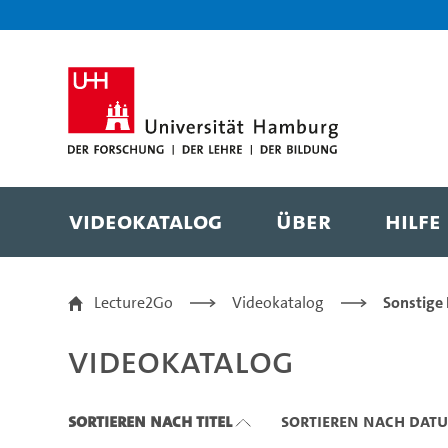
Zu den Filtern
Zur Metanavigation
Zur Hauptnavigation
Zur Suche
Zum Inhalt
Zum Seitenfuss
Videokatalog
Über
Hilfe
Videokatalog
Lecture2Go
Videokatalog
Sonstige
Videokatalog
Sortieren nach Titel
Sortieren nach Dat