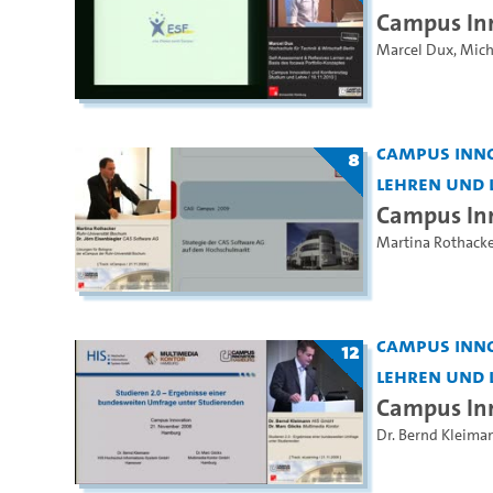
Campus Inn
Marcel Dux
,
Mich
Campus Inno
8
Lehren und 
Campus In
Martina Rothacke
Campus Inno
12
Lehren und 
Campus Inn
Dr. Bernd Kleima