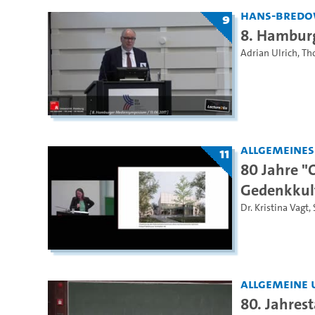
Hans-Bredo
9
8. Hambur
Adrian Ulrich
,
Th
Allgemeine
11
80 Jahre "
Gedenkkul
Dr. Kristina Vagt
,
Allgemeine 
80. Jahres