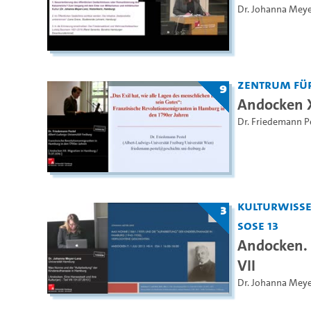
Dr. Johanna Meye
Zentrum fü
9
Andocken X
Dr. Friedemann P
Kulturwiss
3
SoSe 13
Andocken. 
VII
Dr. Johanna Meye