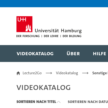
Zu den Filtern
Zur Metanavigation
Zur Hauptnavigation
Zur Suche
Zum Inhalt
Zum Seitenfuss
Videokatalog
Über
Hilfe
Videokatalog
Lecture2Go
Videokatalog
Sonstige
Videokatalog
Sortieren nach Titel
Sortieren nach Dat