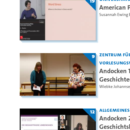
19
American P
Susannah Ewing 
Zentrum fü
9
Vorlesungs
Andocken 1
Geschichte
Wiebke Johanns
Allgemeine
12
Andocken 2
Geschichts