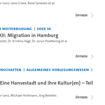
r-Lenz
,
Lene Greve
,
René Senenko
et al.
Öffnen
r Weiterbildung
SoSe 16
II: Migration in Hamburg
estel
,
Dr. Kristina Vagt
,
Dr. Jorun Poettering
et al.
Öffnen
enschaften
Allgemeines Vorlesungswesen
Eine Hansestadt und ihre Kultur(en) – Teil
r-Lenz
,
Michael Holtmann
,
Jörg Beleites
Öffnen