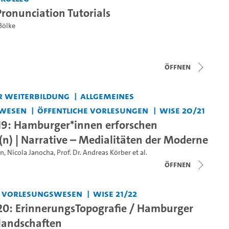
ronunciation Tutorials
Bölke
Öffnen
r Weiterbildung
Allgemeines
wesen
Öffentliche Vorlesungen
WiSe 20/21
9: Hamburger*innen erforschen
(n) | Narrative – Medialitäten der Moderne
en
,
Nicola Janocha
,
Prof. Dr. Andreas Körber
et al.
Öffnen
s Vorlesungswesen
WiSe 21/22
0: ErinnerungsTopografie / Hamburger
landschaften