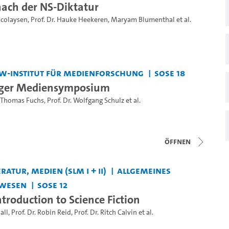
ach der NS-Diktatur
Nicolaysen
,
Prof. Dr. Hauke Heekeren
,
Maryam Blumenthal
et al.
w-Institut für Medienforschung
SoSe 18
ger Mediensymposium
Thomas Fuchs
,
Prof. Dr. Wolfgang Schulz
et al.
Öffnen
ratur, Medien (SLM I + II)
Allgemeines
wesen
SoSe 12
ntroduction to Science Fiction
all
,
Prof. Dr. Robin Reid
,
Prof. Dr. Ritch Calvin
et al.