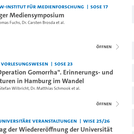
w-Institut für Medienforschung
SoSe 17
ger Mediensymposium
omas Fuchs
,
Dr. Carsten Brosda
et al.
Öffnen
s Vorlesungswesen
SoSe 23
Operation Gomorrha". Erinnerungs- und
turen in Hamburg im Wandel
Stefan Wilbricht
,
Dr. Matthias Schmook
et al.
Öffnen
universitäre Veranstaltungen
WiSe 25/26
tag der Wiedereröffnung der Universität