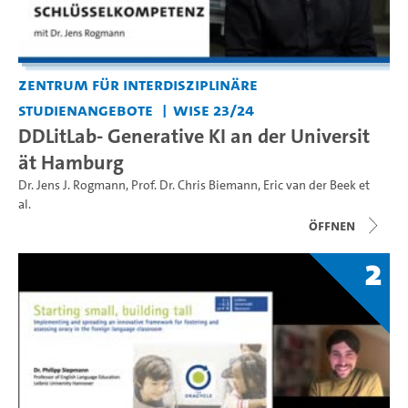
Zentrum für interdisziplinäre
Studienangebote
WiSe 23/24
DDLitLab- Generative KI an der Universit
ät Hamburg
Dr. Jens J. Rogmann
,
Prof. Dr. Chris Biemann
,
Eric van der Beek
et
al.
Öffnen
2