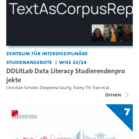
Zentrum für interdisziplinäre
Studienangebote
WiSe 23/24
DDLitLab Data Literacy Studierendenpro
jekte
Christian Schuler
,
Deepesha Saurty
,
Tramy Thi Tran
et al.
Öffnen
7