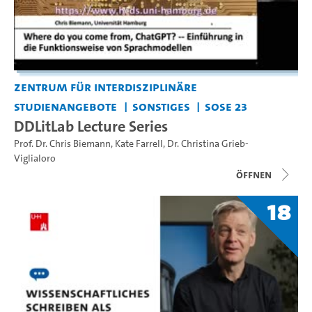
Zentrum für interdisziplinäre
Studienangebote
Sonstiges
SoSe 23
DDLitLab Lecture Series
Prof. Dr. Chris Biemann
,
Kate Farrell
,
Dr. Christina Grieb-
Viglialoro
Öffnen
18