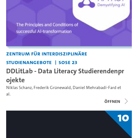
Zentrum für interdisziplinäre
Studienangebote
SoSe 23
DDLitLab - Data Literacy Studierendenpr
ojekte
Niklas Schanz
,
Frederik Grünewald
,
Daniel Mehrabadi-Fard
et
al.
Öffnen
10