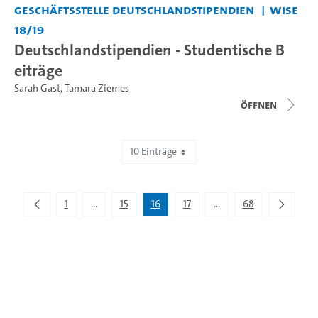
Geschäftsstelle Deutschlandstipendien
WiSe
18/19
Deutschlandstipendien - Studentische B
eiträge
Sarah Gast
,
Tamara Ziemes
Öffnen
10 Einträge
Zeige 151 bis 160 von 672 Einträgen.
1
...
15
16
17
...
68
Zwischenseiten Navigieren mit TAB-Taste.
Zwischenseiten Navigie