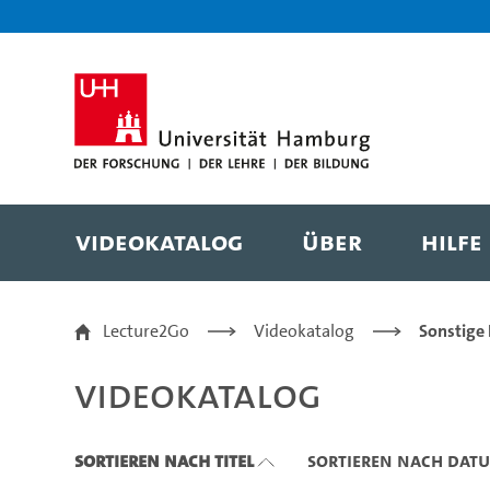
Zu den Filtern
Zur Metanavigation
Zur Hauptnavigation
Zur Suche
Zum Inhalt
Zum Seitenfuss
Videokatalog
Über
Hilfe
Videokatalog
Lecture2Go
Videokatalog
Sonstige
Videokatalog
Sortieren nach Titel
Sortieren nach Dat