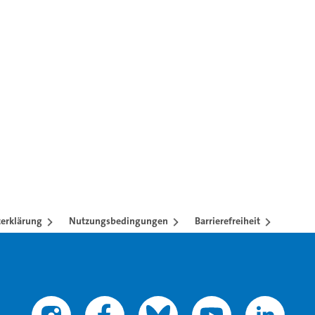
en mit TAB-Taste.
erklärung
Nutzungsbedingungen
Barrierefreiheit