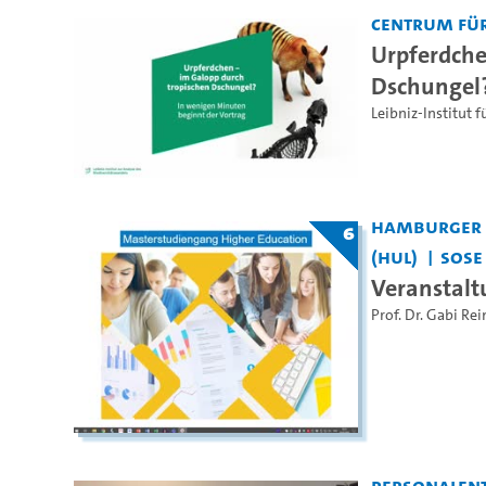
Centrum für
Urpferdche
Dschungel
Leibniz-Institut 
Hamburger Z
6
(HUL)
SoSe
Veranstal
Prof. Dr. Gabi R
Personalen