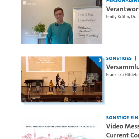
Verantwor
Emily Kröhn
,
Dr. 
Sonstiges
3
Versammlu
Franziska Hildeb
Sonstige Ei
Video Mess
Current Co