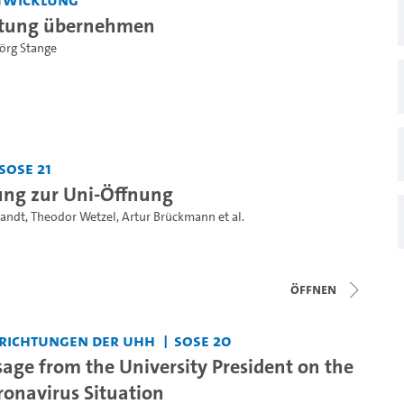
tung übernehmen
Jörg Stange
SoSe 21
ng zur Uni-Öffnung
randt
,
Theodor Wetzel
,
Artur Brückmann
et al.
Öffnen
nrichtungen der UHH
SoSe 20
age from the University President on the
ronavirus Situation