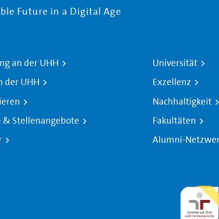
le Future in a Digital Age
ng an der UHH
Universität
n der UHH
Exzellenz
ieren
Nachhaltigkeit
e & Stellenangebote
Fakultäten
r
Alumni-Netzwe