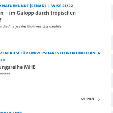
 Naturkunde (CeNak)
WiSe 21/22
n – im Galopp durch tropischen
?
für die Analyse des Biodiversitätswandels
entrum für Universitäres Lehren und Lernen
 20
tungsreihe MHE
einmann
Öffnen
twicklung