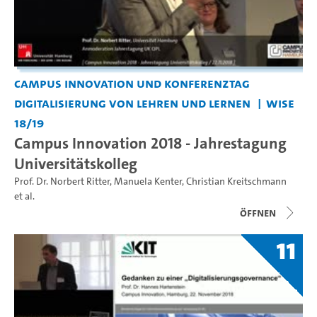
Campus Innovation und Konferenztag
Digitalisierung von Lehren und Lernen
WiSe
18/19
Campus Innovation 2018 - Jahrestagung
Universitätskolleg
Prof. Dr. Norbert Ritter
,
Manuela Kenter
,
Christian Kreitschmann
et al.
Öffnen
11