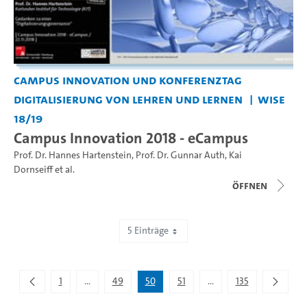
Campus Innovation und Konferenztag
Digitalisierung von Lehren und Lernen
WiSe
18/19
Campus Innovation 2018 - eCampus
Prof. Dr. Hannes Hartenstein
,
Prof. Dr. Gunnar Auth
,
Kai
Dornseiff
et al.
Öffnen
5 Einträge
Zeige 246 bis 250 von 672 Einträgen.
1
...
49
50
51
...
135
Zwischenseiten Navigieren mit TAB-Taste.
Zwischenseiten Navigie