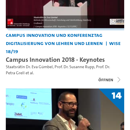
Campus Innovation und Konferenztag
Digitalisierung von Lehren und Lernen
WiSe
18/19
Campus Innovation 2018 - Keynotes
Staatsrätin Dr. Eva Gümbel
,
Prof. Dr. Susanne Rupp
,
Prof. Dr.
Petra Grell
et al.
Öffnen
14