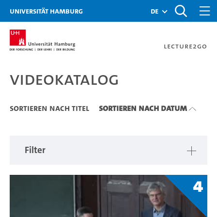
Zu den Filtern
Zur Metanavigation
Zur Hauptnavigation
Zur Suche
Zum Inhalt
Zum Seitenfuss
Universität Hamburg
de
Lecture2Go
Videokatalog
Videokatalog
Sortieren nach Titel
Sortieren nach Datum
Filter
4