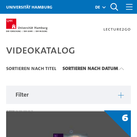
Zu den Filtern
Zur Metanavigation
Zur Hauptnavigation
Zur Suche
Zum Inhalt
Zum Seitenfuss
Universität Hamburg
de
Lecture2Go
Videokatalog
Videokatalog
Sortieren nach Titel
Sortieren nach Datum
Filter
6