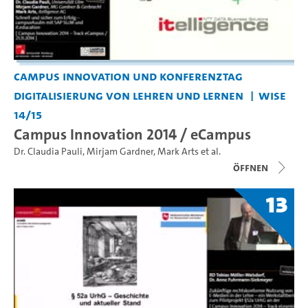
Campus Innovation und Konferenztag
Digitalisierung von Lehren und Lernen
WiSe
14/15
Campus Innovation 2014 / eCampus
Dr. Claudia Pauli
,
Mirjam Gardner
,
Mark Arts
et al.
Öffnen
13