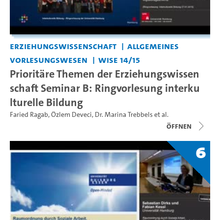
Erziehungswissenschaft
Allgemeines
Vorlesungswesen
WiSe 14/15
Prioritäre Themen der Erziehungswissen
schaft Seminar B: Ringvorlesung interku
lturelle Bildung
Faried Ragab
,
Özlem Deveci
,
Dr. Marina Trebbels
et al.
Öffnen
6