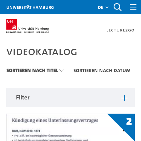
Zu den Filtern
Zur Metanavigation
Zur Hauptnavigation
Zur Suche
Zum Inhalt
Zum Seitenfuss
Universität Hamburg
de
Lecture2Go
Videokatalog
Videokatalog
Sortieren nach Titel
Sortieren nach Datum
Filter
2