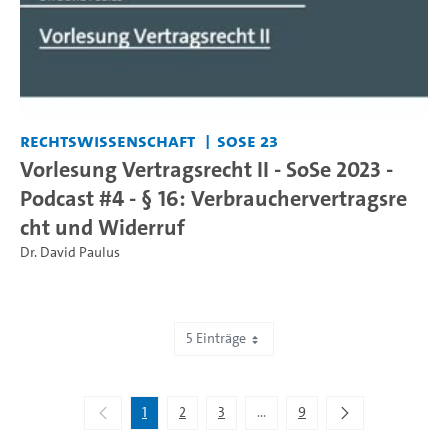
Rechtswissenschaft
SoSe 23
Vorlesung Vertragsrecht II - SoSe 2023 -
Podcast #4 - § 16: Verbrauchervertragsre
cht und Widerruf
Dr. David Paulus
5 Einträge
Zeige 1 bis 5 von 41 Einträgen.
1
2
3
...
9
Zwischenseiten Navigieren mit