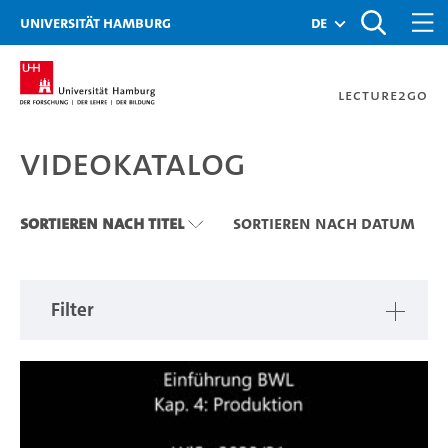
Zu den Filtern
Zur Metanavigation
Zur Hauptnavigation
Zur Suche
Zum Inhalt
Zum Seitenfuss
Universität Hamburg
de
Lecture2Go
Videokatalog
Videokatalog
Sortieren nach Titel
Sortieren nach Datum
Filter