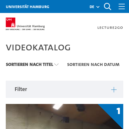
Zu den Filtern
Zur Metanavigation
Zur Hauptnavigation
Zur Suche
Zum Inhalt
Zum Seitenfuss
Universität Hamburg
de
Lecture2Go
Videokatalog
Videokatalog
Sortieren nach Titel
Sortieren nach Datum
Filter
1