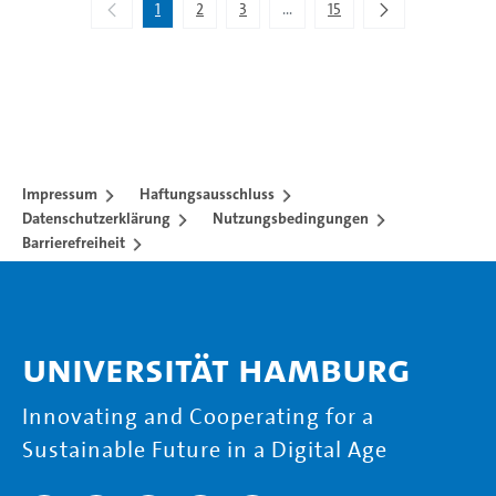
1
2
3
...
15
Zwischenseiten Navigieren mit 
Impressum
Haftungsausschluss
Datenschutzerklärung
Nutzungsbedingungen
Barrierefreiheit
Universität Hamburg
Innovating and Cooperating for a
Sustainable Future in a Digital Age