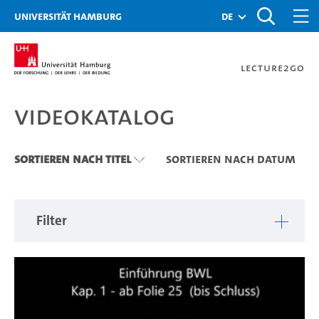
Zu den Filtern
Zur Metanavigation
Zur Hauptnavigation
Zur Suche
Zum Inhalt
Zum Seitenfuss
Universität Hamburg
de
Lecture2Go
Videokatalog
Videokatalog
Sortieren nach Titel
Sortieren nach Datum
Filter