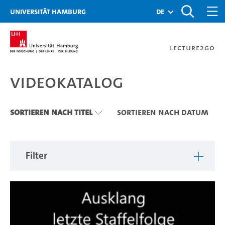
Zu den Filtern
Zur Metanavigation
Zur Hauptnavigation
Zur Suche
Zum Inhalt
Zum Seitenfuss
Universität Hamburg
de
Lecture2Go
Videokatalog
Videokatalog
Sortieren nach Titel
Sortieren nach Datum
Filter