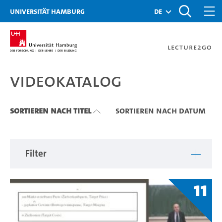
Zu den Filtern
Zur Metanavigation
Zur Hauptnavigation
Zur Suche
Zum Inhalt
Zum Seitenfuss
Universität Hamburg
de
Lecture2Go
Videokatalog
Videokatalog
Sortieren nach Titel
Sortieren nach Datum
Filter
11