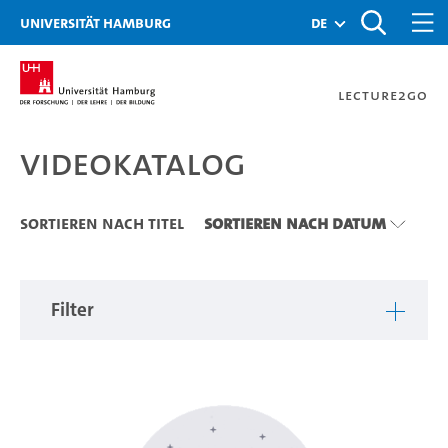
Zu den Filtern
Zur Metanavigation
Zur Hauptnavigation
Zur Suche
Zum Inhalt
Zum Seitenfuss
Universität Hamburg
de
Lecture2Go
Videokatalog
Videokatalog
Sortieren nach Titel
Sortieren nach Datum
Filter