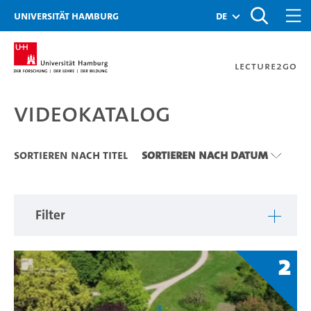
Zu den Filtern
Zur Metanavigation
Zur Hauptnavigation
Zur Suche
Zum Inhalt
Zum Seitenfuss
Universität Hamburg
de
Lecture2Go
Videokatalog
Videokatalog
Sortieren nach Titel
Sortieren nach Datum
Filter
2