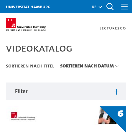
Zu den Filtern
Zur Metanavigation
Zur Hauptnavigation
Zur Suche
Zum Inhalt
Zum Seitenfuss
Universität Hamburg
de
Lecture2Go
Videokatalog
Videokatalog
Sortieren nach Titel
Sortieren nach Datum
Filter
6