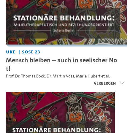
UKE
SoSe 23
Mensch bleiben – auch in seelischer No
t!
Prof. Dr. Thomas Bock
,
Dr. Martin Voss
,
Marie Hubert
et al.
Verbergen