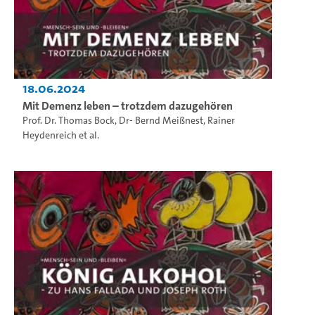
18.06.2024
Mit Demenz leben – trotzdem dazugehören
Prof. Dr. Thomas Bock
,
Dr- Bernd Meißnest
,
Rainer
Heydenreich
et al.