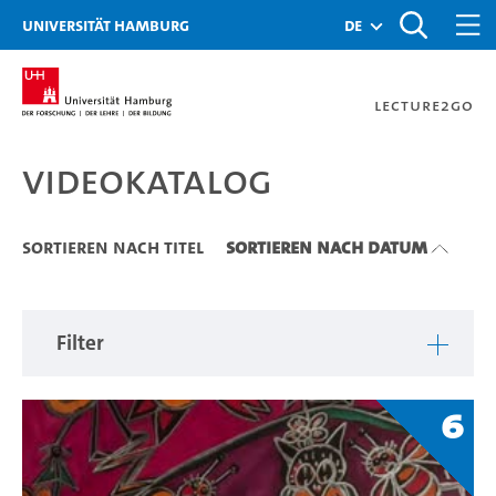
Zu den Filtern
Zur Metanavigation
Zur Hauptnavigation
Zur Suche
Zum Inhalt
Zum Seitenfuss
Universität Hamburg
de
Lecture2Go
Videokatalog
Videokatalog
Sortieren nach Titel
Sortieren nach Datum
Filter
6