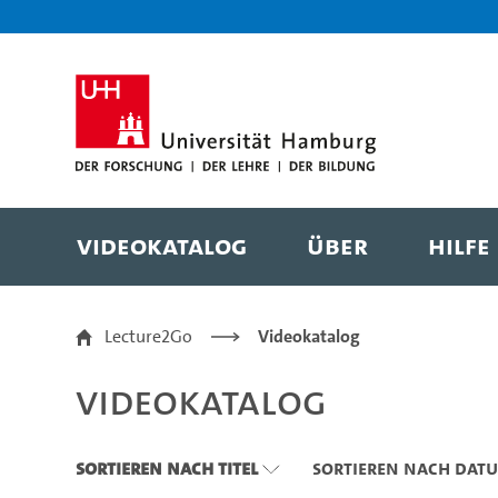
Zu den Filtern
Zur Metanavigation
Zur Hauptnavigation
Zur Suche
Zum Inhalt
Zum Seitenfuss
Videokatalog
Über
Hilfe
Videokatalog
Lecture2Go
Videokatalog
Videokatalog
Sortieren nach Titel
Sortieren nach Dat