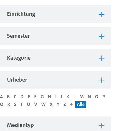
Einrichtung
Semester
Kategorie
Urheber
A
B
C
D
E
F
G
H
I
J
K
L
M
N
O
P
Q
R
S
T
U
V
W
X
Y
Z
+
Alle
Medientyp