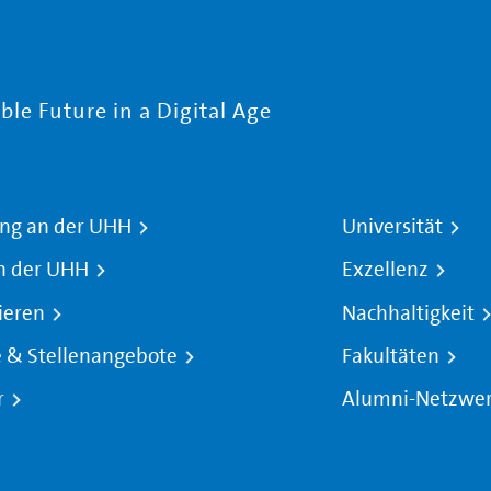
le Future in a Digital Age
ng an der UHH
Universität
n der UHH
Exzellenz
ieren
Nachhaltigkeit
e & Stellenangebote
Fakultäten
r
Alumni-Netzwe