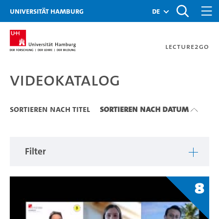
Zu den Filtern
Zur Metanavigation
Zur Hauptnavigation
Zur Suche
Zum Inhalt
Zum Seitenfuss
Universität Hamburg
de
Lecture2Go
Videokatalog
Videokatalog
Sortieren nach Titel
Sortieren nach Datum
Filter
8