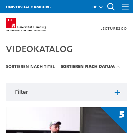
Zu den Filtern
Zur Metanavigation
Zur Hauptnavigation
Zur Suche
Zum Inhalt
Zum Seitenfuss
Universität Hamburg
de
Lecture2Go
Videokatalog
Videokatalog
Sortieren nach Titel
Sortieren nach Datum
Filter
5