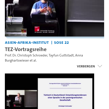
Asien-Afrika-Institut
SoSe 22
TEZ-Vortragsreihe
Prof. Dr. Christoph Schroeder
,
Tayfun Guttstadt
,
Anna
Burghartswieser
et al.
Verbergen