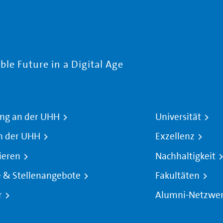
le Future in a Digital Age
ng an der UHH
Universität
n der UHH
Exzellenz
ieren
Nachhaltigkeit
e & Stellenangebote
Fakultäten
r
Alumni-Netzwe