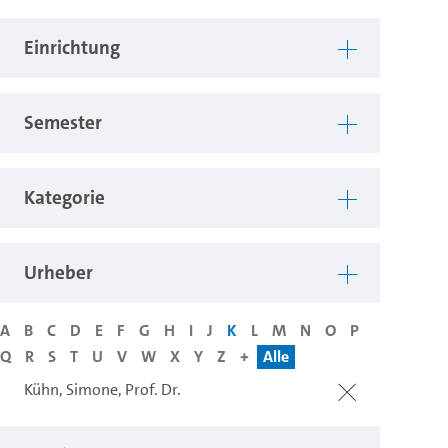
Einrichtung
Semester
Kategorie
Urheber
A
B
C
D
E
F
G
H
I
J
K
L
M
N
O
P
Q
R
S
T
U
V
W
X
Y
Z
+
Alle
Kühn, Simone, Prof. Dr.