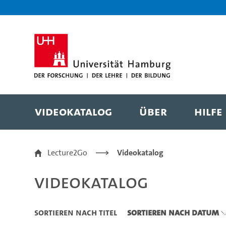
Zu den Filtern
Zur Metanavigation
Zur Hauptnavigation
Zur Suche
Zum Inhalt
Zum Seitenfuss
Videokatalog
Über
Hilfe
Videokatalog
Lecture2Go
Videokatalog
Videokatalog
Sortieren nach Titel
Sortieren nach Datum