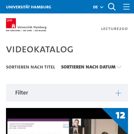
Zu den Filtern
Zur Metanavigation
Zur Hauptnavigation
Zur Suche
Zum Inhalt
Zum Seitenfuss
Universität Hamburg
de
Lecture2Go
Videokatalog
Videokatalog
Sortieren nach Titel
Sortieren nach Datum
Filter
12