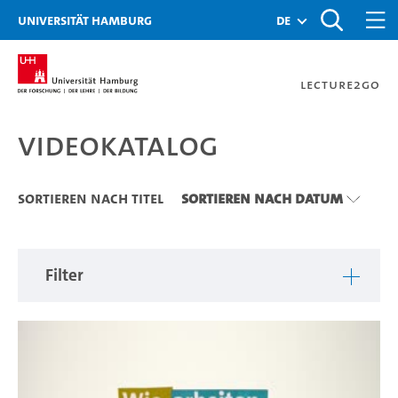
Zu den Filtern
Zur Metanavigation
Zur Hauptnavigation
Zur Suche
Zum Inhalt
Zum Seitenfuss
Universität Hamburg
de
Lecture2Go
Videokatalog
Videokatalog
Sortieren nach Titel
Sortieren nach Datum
Filter