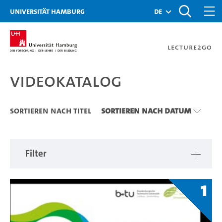
Zu den Filtern
Zur Metanavigation
Zur Hauptnavigation
Zur Suche
Zum Inhalt
Zum Seitenfuss
Universität Hamburg
de
Lecture2Go
Videokatalog
Videokatalog
Sortieren nach Titel
Sortieren nach Datum
Filter
1