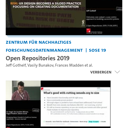
Zentrum für nachhaltiges
Forschungsdatenmanagement
SoSe 19
Open Repositories 2019
Jeff Gothelf
,
Vasily Bunakov
,
Frances Madden
et al.
Verbergen