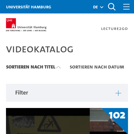
Zu den Filtern
Zur Metanavigation
Zur Hauptnavigation
Zur Suche
Zum Inhalt
Zum Seitenfuss
Universität Hamburg
de
Lecture2Go
Videokatalog
Videokatalog
Sortieren nach Titel
Sortieren nach Datum
Filter
102