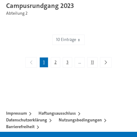
Campusrundgang 2023
Abteilung 2
10 Einträge
Zeige 1 bis 10 von 105 Einträgen.
1
2
3
...
11
Zwischenseiten Navigieren mit
Impressum
Haftungsausschluss
Datenschutzerklärung
Nutzungsbedingungen
Barrierefreiheit