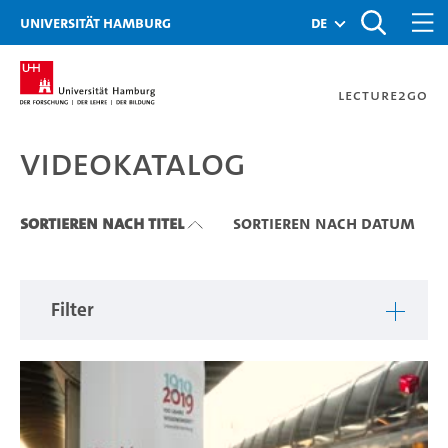
Zu den Filtern
Zur Metanavigation
Zur Hauptnavigation
Zur Suche
Zum Inhalt
Zum Seitenfuss
Universität Hamburg
de
Lecture2Go
Videokatalog
Videokatalog
Sortieren nach Titel
Sortieren nach Datum
Filter