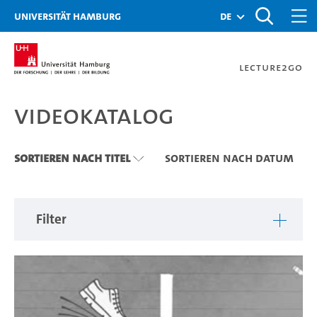
Zu den Filtern
Zur Metanavigation
Zur Hauptnavigation
Zur Suche
Zum Inhalt
Zum Seitenfuss
Universität Hamburg
de
Lecture2Go
Videokatalog
Videokatalog
Sortieren nach Titel
Sortieren nach Datum
Filter