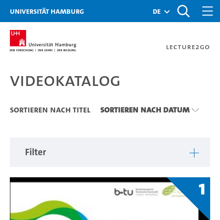
Zu den Filtern
Zur Metanavigation
Zur Hauptnavigation
Zur Suche
Zum Inhalt
Zum Seitenfuss
Universität Hamburg
de
Lecture2Go
Videokatalog
Videokatalog
Sortieren nach Titel
Sortieren nach Datum
Filter
1