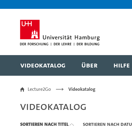
Zu den Filtern
Zur Metanavigation
Zur Hauptnavigation
Zur Suche
Zum Inhalt
Zum Seitenfuss
Videokatalog
Über
Hilfe
Videokatalog
Lecture2Go
Videokatalog
Videokatalog
Sortieren nach Titel
Sortieren nach Dat