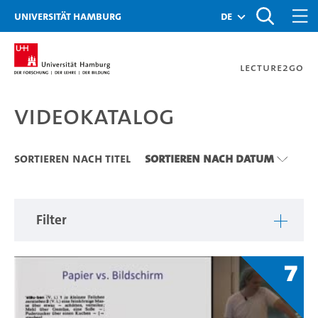
Zu den Filtern
Zur Metanavigation
Zur Hauptnavigation
Zur Suche
Zum Inhalt
Zum Seitenfuss
Universität Hamburg
de
Lecture2Go
Videokatalog
Videokatalog
Sortieren nach Titel
Sortieren nach Datum
Filter
7