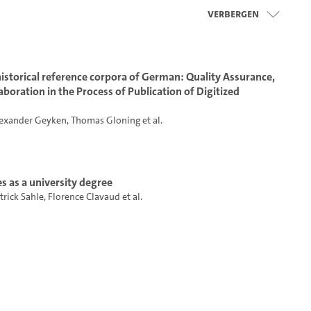
Verbergen
historical reference corpora of German: Quality Assurance,
aboration in the Process of Publication of Digitized
exander Geyken
,
Thomas Gloning
et al.
es as a university degree
trick Sahle
,
Florence Clavaud
et al.