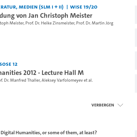
ratur, Medien (SLM I + II)
WiSe 19/20
dung von Jan Christoph Meister
stoph Meister
,
Prof. Dr. Heike Zinsmeister
,
Prof. Dr. Martin Jörg
SoSe 12
anities 2012 - Lecture Hall M
f. Dr. Manfred Thaller
,
Aleksey Varfolomeyev
et al.
Verbergen
e Digital Humanities, or some of them, at least?