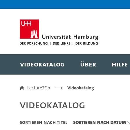
Zu den Filtern
Zur Metanavigation
Zur Hauptnavigation
Zur Suche
Zum Inhalt
Zum Seitenfuss
Videokatalog
Über
Hilfe
Videokatalog
Lecture2Go
Videokatalog
Videokatalog
Sortieren nach Titel
Sortieren nach Datum