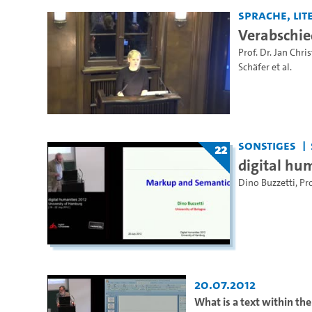
Sprache, Lite
Verabschie
Prof. Dr. Jan Chri
Schäfer
et al.
Sonstiges
22
digital hum
Dino Buzzetti
,
Pro
20.07.2012
What is a text within th