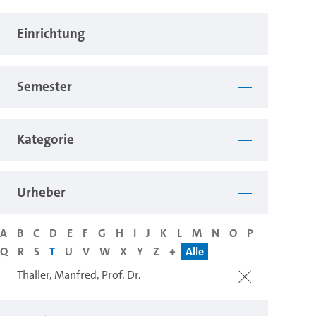
Einrichtung
Semester
Kategorie
Urheber
A
B
C
D
E
F
G
H
I
J
K
L
M
N
O
P
Q
R
S
T
U
V
W
X
Y
Z
+
Alle
Thaller, Manfred, Prof. Dr.