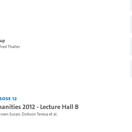
kup
fred Thaller
SoSe 12
anities 2012 - Lecture Hall B
rown Susan
,
Dobson Teresa
et al.