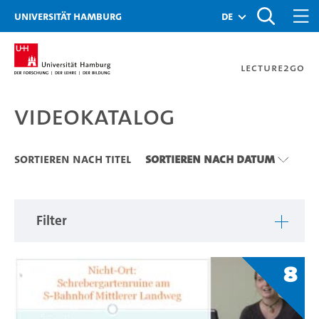
Zu den Filtern
Zur Metanavigation
Zur Hauptnavigation
Zur Suche
Zum Inhalt
Zum Seitenfuss
Universität Hamburg
de
Lecture2Go
Videokatalog
Videokatalog
Sortieren nach Titel
Sortieren nach Datum
Filter
8